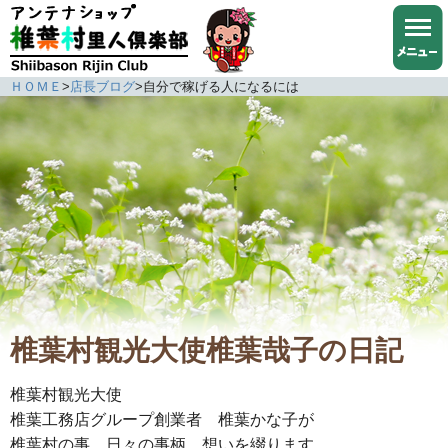
ＨＯＭＥ
>
店長ブログ
>
自分で稼げる人になるには
椎葉村観光大使椎葉哉子の日記
椎葉村観光大使
椎葉工務店グループ創業者 椎葉かな子が
椎葉村の事、日々の事柄、想いを綴ります