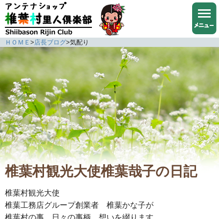
ＨＯＭＥ
>
店長ブログ
>
気配り
椎葉村観光大使椎葉哉子の日記
椎葉村観光大使
椎葉工務店グループ創業者 椎葉かな子が
椎葉村の事、日々の事柄、想いを綴ります