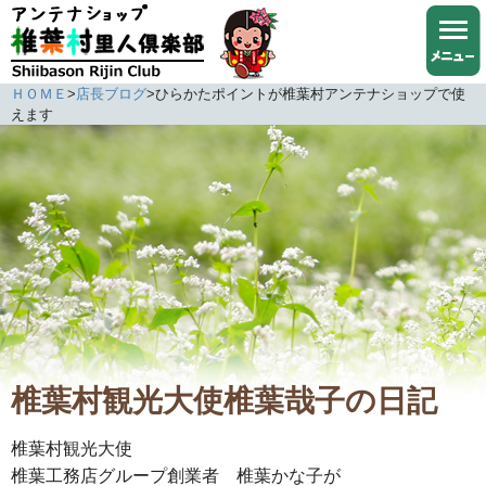
ＨＯＭＥ
>
店長ブログ
>
ひらかたポイントが椎葉村アンテナショップで使
えます
椎葉村観光大使椎葉哉子の日記
椎葉村観光大使
椎葉工務店グループ創業者 椎葉かな子が