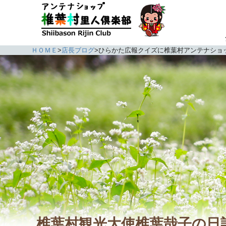
ＨＯＭＥ
>
店長ブログ
>
ひらかた広報クイズに椎葉村アンテナショ
椎葉村観光大使椎葉哉子の日