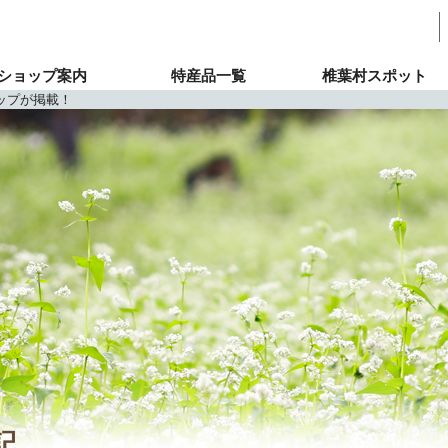
ショップ案内
特産品一覧
椎葉村スポット
ップが掲載！
記