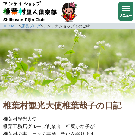
ＨＯＭＥ
>
店長ブログ
>
アンテナショップでのご縁
椎葉村観光大使椎葉哉子の日記
椎葉村観光大使
椎葉工務店グループ創業者 椎葉かな子が
椎葉村の事、日々の事柄、想いを綴ります