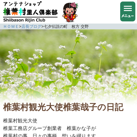
ＨＯＭＥ
>
店長ブログ
>
七夕伝説の町 枚方 交野
椎葉村観光大使椎葉哉子の日記
椎葉村観光大使
椎葉工務店グループ創業者 椎葉かな子が
椎葉村の事、日々の事柄、想いを綴ります