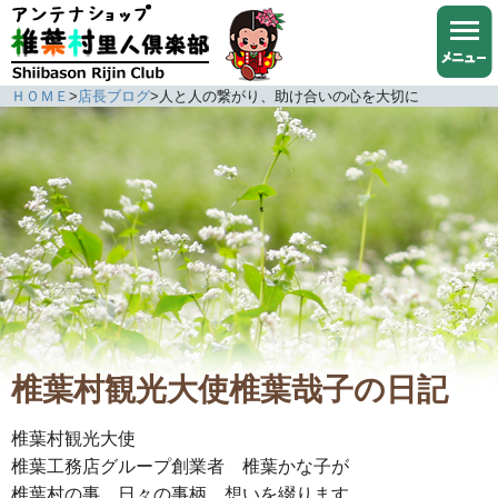
ＨＯＭＥ
>
店長ブログ
>
人と人の繋がり、助け合いの心を大切に
椎葉村観光大使椎葉哉子の日記
椎葉村観光大使
椎葉工務店グループ創業者 椎葉かな子が
椎葉村の事、日々の事柄、想いを綴ります