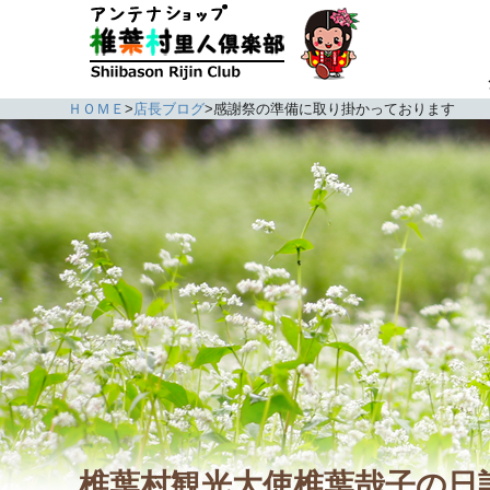
ＨＯＭＥ
>
店長ブログ
>
感謝祭の準備に取り掛かっております
椎葉村観光大使椎葉哉子の日