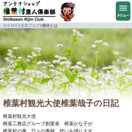
ＨＯＭＥ
>
店長ブログ
>
期待とは
椎葉村観光大使椎葉哉子の日記
椎葉村観光大使
椎葉工務店グループ創業者 椎葉かな子が
椎葉村の事、日々の事柄、想いを綴ります