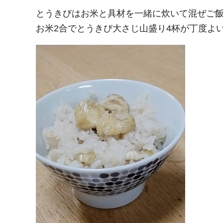
とうきびはお米と具材を一緒に炊いて混ぜご
お米2合でとうきび大さじ山盛り4杯が丁度よ