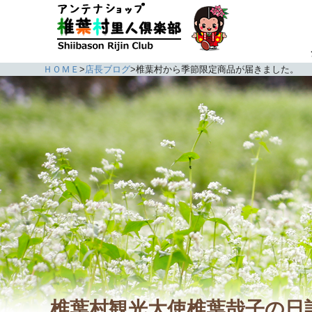
ＨＯＭＥ
>
店長ブログ
>
椎葉村から季節限定商品が届きました。
椎葉村観光大使椎葉哉子の日