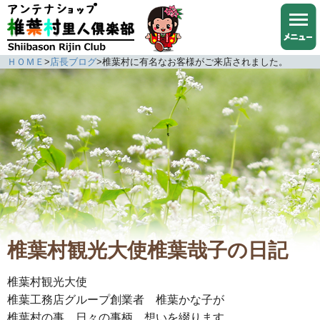
ＨＯＭＥ
>
店長ブログ
>
椎葉村に有名なお客様がご来店されました。
椎葉村観光大使椎葉哉子の日記
椎葉村観光大使
椎葉工務店グループ創業者 椎葉かな子が
椎葉村の事、日々の事柄、想いを綴ります