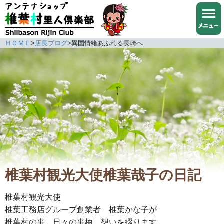
ＨＯＭＥ
>
店長ブログ
>
異国情緒あふれる長崎へ
椎葉村観光大使椎葉哉子の日記
椎葉村観光大使
椎葉工務店グループ創業者 椎葉かな子が
椎葉村の事、日々の事柄、想いを綴ります