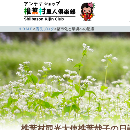
ＨＯＭＥ
>
店長ブログ
>
都市化と環境への配慮
椎葉村観光大使椎葉哉子の日