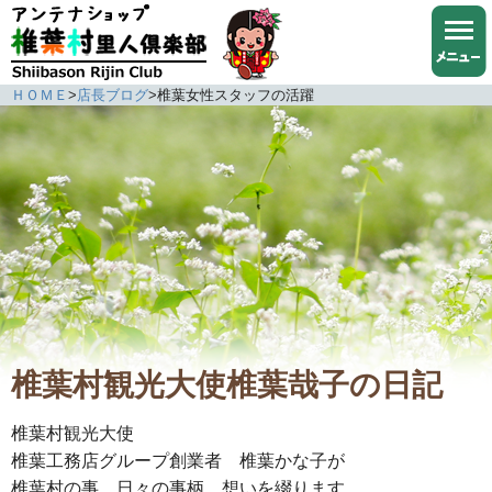
ＨＯＭＥ
>
店長ブログ
>
椎葉女性スタッフの活躍
椎葉村観光大使椎葉哉子の日記
椎葉村観光大使
椎葉工務店グループ創業者 椎葉かな子が
椎葉村の事、日々の事柄、想いを綴ります