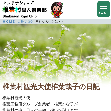
ＨＯＭＥ
>
店長ブログ
>
幸せな人生とは・・・
椎葉村観光大使椎葉哉子の日記
椎葉村観光大使
椎葉工務店グループ創業者 椎葉かな子が
椎葉村の事、日々の事柄、想いを綴ります