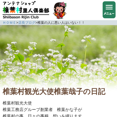
ＨＯＭＥ
>
店長ブログ
>
椎葉の人に悪い人はいない！！
椎葉村観光大使椎葉哉子の日記
椎葉村観光大使
椎葉工務店グループ創業者 椎葉かな子が
椎葉村の事、日々の事柄、想いを綴ります