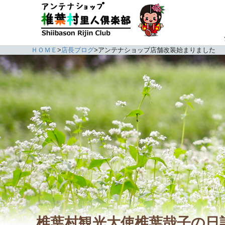
ＨＯＭＥ
>
店長ブログ
>
アンテナショップ店舗改装始まりました
椎葉村観光大使椎葉哉子の日