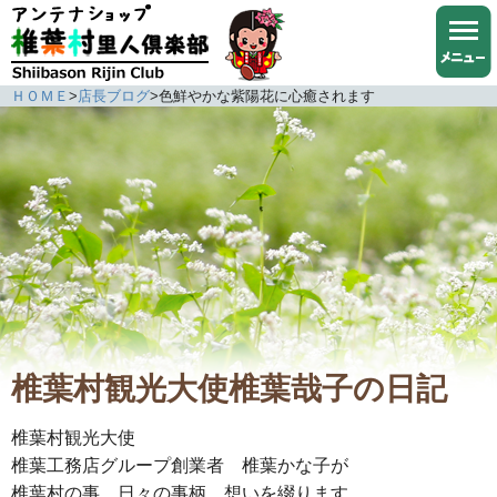
ＨＯＭＥ
>
店長ブログ
>
色鮮やかな紫陽花に心癒されます
椎葉村観光大使椎葉哉子の日記
椎葉村観光大使
椎葉工務店グループ創業者 椎葉かな子が
椎葉村の事、日々の事柄、想いを綴ります