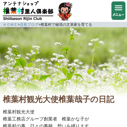
ＨＯＭＥ
>
店長ブログ
>
椎葉村で秘境の文筆家を育てる
椎葉村観光大使椎葉哉子の日記
椎葉村観光大使
椎葉工務店グループ創業者 椎葉かな子が
椎葉村の事、日々の事柄、想いを綴ります